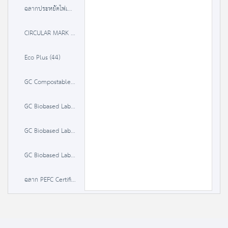
ฉลากประหยัดไฟเบอร์ 5 (3 ดาว) (491)
CIRCULAR MARK (3)
Eco Plus (44)
GC Compostable Label (0)
GC Biobased Label 20-50% (0)
GC Biobased Label 50-85 % (0)
GC Biobased Label >85% (0)
ฉลาก PEFC Certified Material (0)