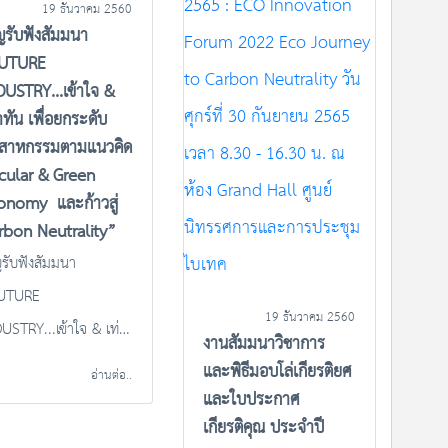
น. ณ ห้องประชุม GS1-2
19 ธันวาคม 2560
ิญรับฟังสัมมนา
ชั้น11 สภาอุตสาหกรรม
UTURE
แห่งประเทศไทย และในรูป
DUSTRY...เข้าใจ &
แบบonline ผ่านโปรแกรม
าทัน เพื่อยกระดับ
Zoom
ตสาหกรรมตามแนวคิด
rcular & Green
onomy และก้าวสู่
rbon Neutrality”
ญรับฟังสัมมนา
UTURE
19 ธันวาคม 2560
USTRY...เข้าใจ & เท่า
งานสัมมนาวิชาการ
 เพื่อยกระดับ
และพิธีมอบโล่เกียรติยศ
อ่านต่อ..
ตสาหกรรมตามแนวคิด
และใบประกาศ
เกียรติคุณ ประจำปี
rcular & Green