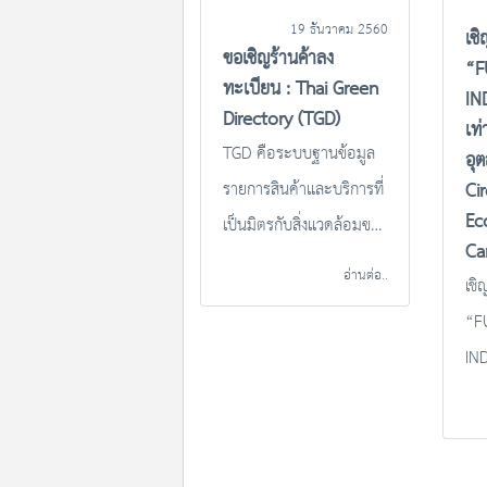
การประเมินข้อมูลและการ
19 ธันวาคม 2560
เช
จัดทำข้อมูลตามข้อกำหนด
ขอเชิญร้านค้าลง
“F
✅ ศึกษาดูงาน ณ สถาน
ทะเบียน : Thai Green
IN
ประกอบการจริง
Directory (TGD)
เท่
TGD คือระบบฐานข้อมูล
อุ
รายการสินค้าและบริการที่
Ci
Ec
เป็นมิตรกับสิ่งแวดล้อมของ
Ca
ประเทศไทย (Thai Green
อ่านต่อ..
เชิ
Directory) และรายชื่อผู้
“F
ขายสินค้าและผู้ให้บริการที่
IND
เป็นมิตรกับสิ่งแวดล้อม
ทัน
อุ
Ci