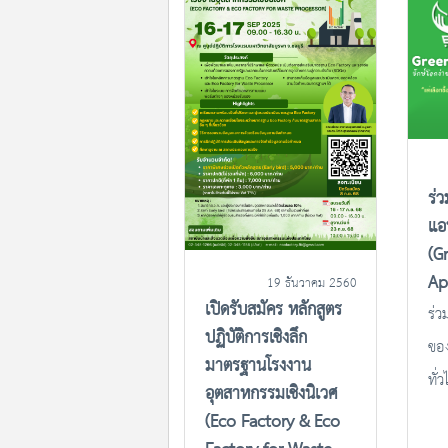
ร่
แอป
(G
Ap
19 ธันวาคม 2560
เปิดรับสมัคร หลักสูตร
ร่ว
ปฏิบัติการเชิงลึก
ของ
มาตรฐานโรงงาน
ทั่
อุตสาหกรรมเชิงนิเวศ
Ap
(Eco Factory & Eco
#G