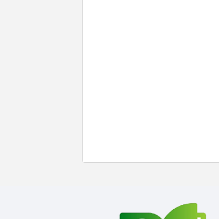
Ec
Ca