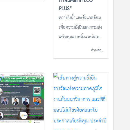
กำหนดฉลาก ECO
PLUS”
ยวทั่วไทย
สถาบันน้ำและสิ่งแวดล้อม
4hoursEcoLife
เพื่อความยั่งยืนและกรมส่ง
เสริมคุณภาพสิ่งแวดล้อม
โดยคณะทำงาน ECO
อ่านต่อ..
PLUS ขอเชิญผู้ที่สนใจเข้า
ร่วมอบรมในหัวข้อ “การเต
รียมความพร้อมขอขึ้น
ทะเบียนสินค้าที่เป็นมิตร
กับสิ่งแวดล้อมตามข้อ
กำหนดฉลาก ECO
PLUS” ในวันที่ 1 มีนาคม
2566 เวลา 08.00 -12.30