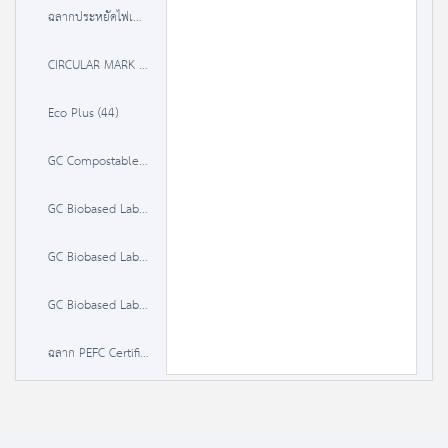
ฉลากประหยัดไฟเบอร์ 5 (3 ดาว) (482)
CIRCULAR MARK (3)
Eco Plus (44)
GC Compostable Label (0)
GC Biobased Label 20-50% (0)
GC Biobased Label 50-85 % (0)
GC Biobased Label >85% (0)
ฉลาก PEFC Certified Material (0)