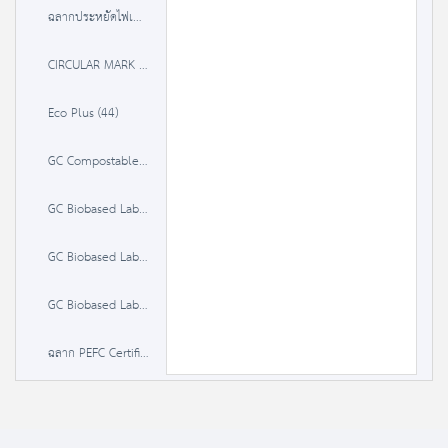
ฉลากประหยัดไฟเบอร์ 5 (3 ดาว) (491)
CIRCULAR MARK (3)
Eco Plus (44)
GC Compostable Label (0)
GC Biobased Label 20-50% (0)
GC Biobased Label 50-85 % (0)
GC Biobased Label >85% (0)
ฉลาก PEFC Certified Material (0)